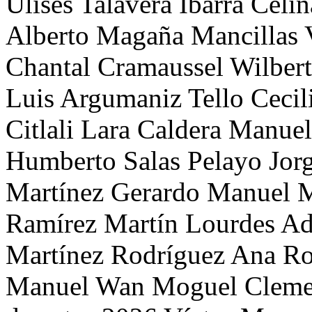
Ulises Talavera Ibarra
Celin
Alberto Magaña Mancillas
Chantal Cramaussel
Wilber
Luis Argumaniz Tello
Cecil
Citlali Lara Caldera
Manuel
Humberto Salas Pelayo
Jor
Martínez
Gerardo Manuel 
Ramírez Martín
Lourdes Ad
Martínez Rodríguez
Ana Ro
Manuel Wan Moguel
Cleme