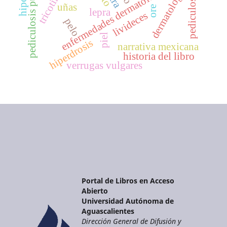
enfermedades dermatológicas
pediculosis pubis
dermatología
pediculosis
uñas
ore
lepra
livideces
pelo
piel
hiperdrosis
narrativa mexicana
historia del libro
verrugas vulgares
Portal de Libros en Acceso
Abierto
Universidad Autónoma de
Aguascalientes
Dirección General de Difusión y