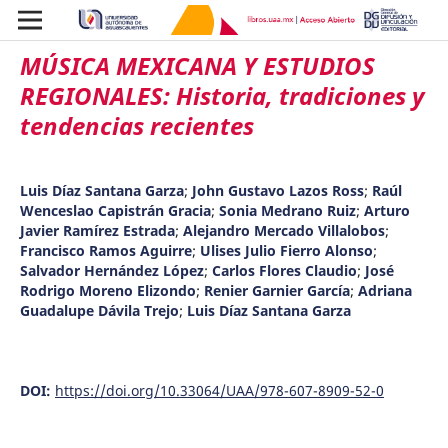
MÚSICA MEXICANA Y ESTUDIOS
REGIONALES: Historia, tradiciones y
tendencias recientes
Luis Díaz Santana Garza
;
John Gustavo Lazos Ross
;
Raúl
Wenceslao Capistrán Gracia
;
Sonia Medrano Ruiz
;
Arturo
Javier Ramírez Estrada
;
Alejandro Mercado Villalobos
;
Francisco Ramos Aguirre
;
Ulises Julio Fierro Alonso
;
Salvador Hernández López
;
Carlos Flores Claudio
;
José
Rodrigo Moreno Elizondo
;
Renier Garnier García
;
Adriana
Guadalupe Dávila Trejo
;
Luis Díaz Santana Garza
DOI:
https://doi.org/10.33064/UAA/978-607-8909-52-0