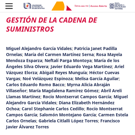
GESTIÓN DE LA CADENA DE
SUMINISTROS
Miguel Alejandro García Vidales
;
Patricia Janet Padilla
Ornelas
;
María del Carmen Martínez Serna
;
Rosa Mayela
Mendoza Esparza
;
Neftalí Parga Montoya
;
María de los
Ángeles Silva Olvera
;
Javier Eduardo Vega Martínez
;
Ariel
Vázquez Elorza
;
Abigail Reyes Munguía
;
Héctor Cuevas
Vargas
;
Noé Velázquez Espinoza
;
Melisa García Aguilar
;
Carlos Eduardo Romo Bacco
;
Myrna Alicia Abraján
Villaseñor
;
María Magdalena Ramírez Gómez
;
Abril Areli
Llamas Martínez
;
Rocío Montserrat Campos García
;
Miguel
Alejandro García Vidales
;
Diana Elizabeth Hernández
Ochoa
;
Carol Stephanie Carlos Cedillo
;
Rocío Montserrat
Campos García
;
Salomón Montejano García
;
Carmen Estela
Carlos Ornelas
;
Gabriela Citlalli López Torres
;
Francisco
Javier Álvarez Torres